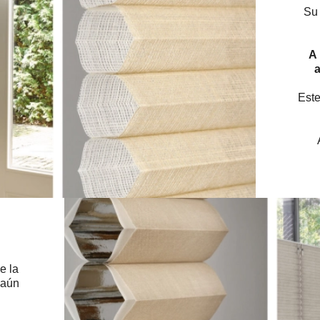
Su 
A 
a
Este
e la
 aún