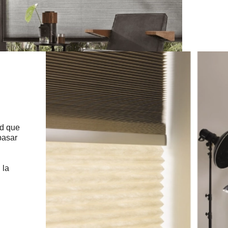
d que
pasar
 la