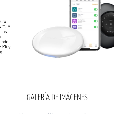
stro
ew™.
A
 las
en
undo.
 Kit y
de
GALERÍA DE IMÁGENES