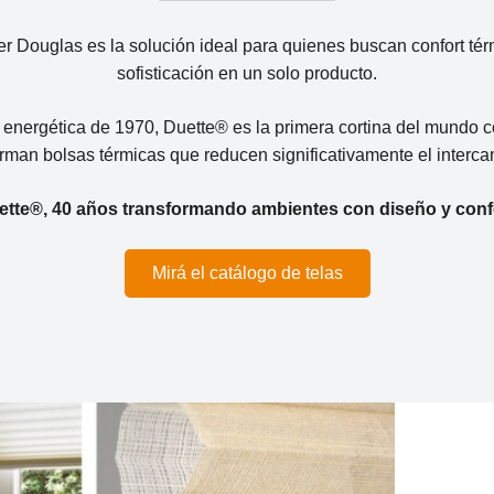
r Douglas es la solución ideal para quienes buscan confort térm
sofisticación en un solo producto.
s energética de 1970, Duette® es la primera cortina del mundo 
rman bolsas térmicas que reducen significativamente el intercam
ette®, 40 años transformando ambientes con diseño y confo
Mirá el catálogo de telas