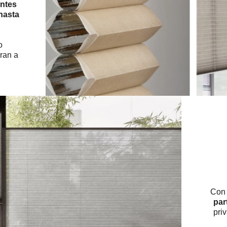
entes
hasta
o
ran a
Con
par
pri