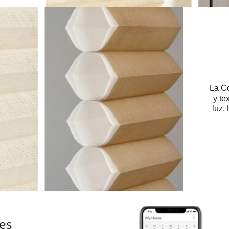
La Co
y te
luz.
es